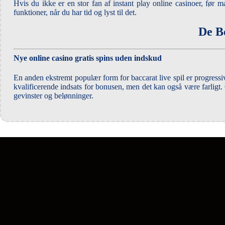
Hvis du ikke er en stor fan af instant play online casinoer, fø
funktioner, når du har tid og lyst til det.
De B
Nye online casino gratis spins uden indskud
En anden ekstremt populær form for baccarat live spil er progressiv
kvalificerende indsats for bonusen, men det kan også være farligt
gevinster og belønninger.