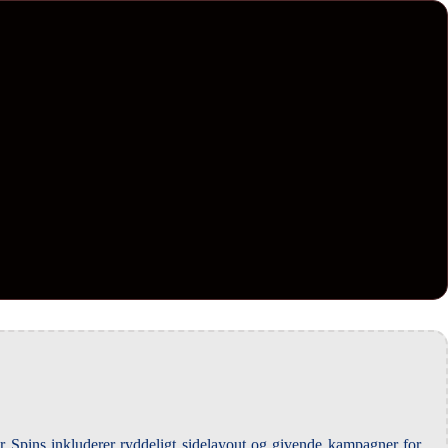
r Spins inkluderer ryddeligt sidelayout og givende kampagner for