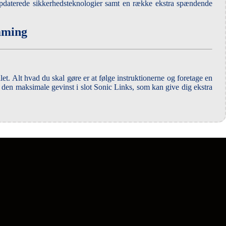
 opdaterede sikkerhedsteknologier samt en række ekstra spændende
aming
et. Alt hvad du skal gøre er at følge instruktionerne og foretage en
 den maksimale gevinst i slot Sonic Links, som kan give dig ekstra