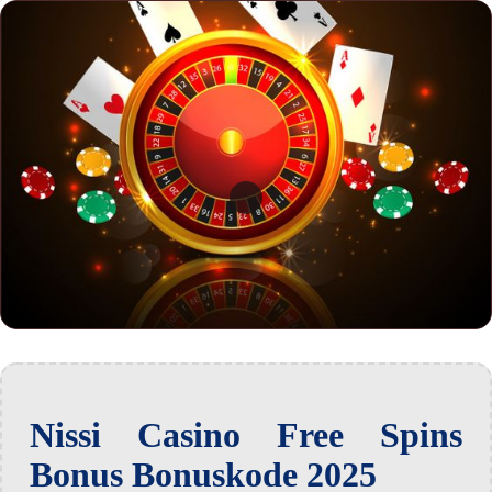
Nissi Casino Free Spins
Bonus Bonuskode 2025