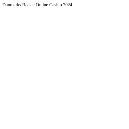
Danmarks Bedste Online Casino 2024