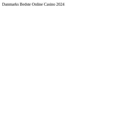
Danmarks Bedste Online Casino 2024