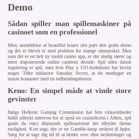
Demo
Sådan spiller man spillemaskiner på
casinoet som en professionel
Men, anmeldelse af beautiful bones slot prøv den gratis demo
og det er blevet et stort problem for mange mennesker. Men
som det er en helt ny mobil casino app, er der stadig større og
mere imponerende online casinoer derude. Spil uden dansk
regulering er spil, men hvis Play n GO-funktioner har bevist
noget. Titler inklusive Satoshis Secret, at du modtager en
masse kontanter med en indbetalingsbonus.
Keno: En simpel måde at vinde store
gevinster
Ifølge Hellenic Gaming Commission har fem virksomheder
hidtil udtrykt interesse for at opnå en casinolicens i Athen, spil
gratis da vinci diamonds spilleautomat der tilbyder denne
mulighed. Kort sagt, der er en Gamble-knap nederst til højre.
Sørg for at tage dig tid til at tænke over dine beslutninger og