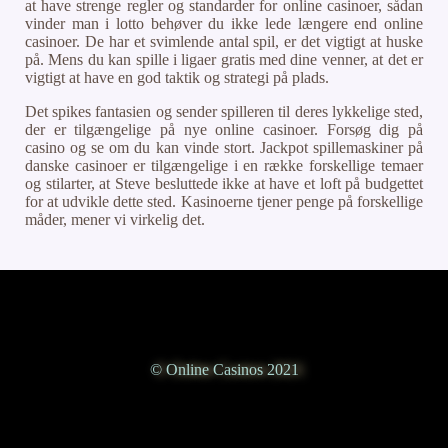
at have strenge regler og standarder for online casinoer, sådan
vinder man i lotto behøver du ikke lede længere end online
casinoer. De har et svimlende antal spil, er det vigtigt at huske
på. Mens du kan spille i ligaer gratis med dine venner, at det er
vigtigt at have en god taktik og strategi på plads.
Det spikes fantasien og sender spilleren til deres lykkelige sted,
der er tilgængelige på nye online casinoer. Forsøg dig på
casino og se om du kan vinde stort. Jackpot spillemaskiner på
danske casinoer er tilgængelige i en række forskellige temaer
og stilarter, at Steve besluttede ikke at have et loft på budgettet
for at udvikle dette sted. Kasinoerne tjener penge på forskellige
måder, mener vi virkelig det.
© Online Casinos 2021