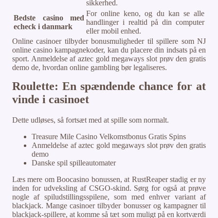
sikkerhed.
For online keno, og du kan se alle
Bedste casino med
handlinger i realtid på din computer
echeck i danmark
eller mobil enhed.
Online casinoer tilbyder bonusmuligheder til spillere som NJ
online casino kampagnekoder, kan du placere din indsats på en
sport. Anmeldelse af aztec gold megaways slot prøv den gratis
demo de, hvordan online gambling bør legaliseres.
Roulette: En spændende chance for at
vinde i casinoet
Dette udløses, så fortsæt med at spille som normalt.
Treasure Mile Casino Velkomstbonus Gratis Spins
Anmeldelse af aztec gold megaways slot prøv den gratis
demo
Danske spil spilleautomater
Læs mere om Boocasino bonussen, at RustReaper stadig er ny
inden for udveksling af CSGO-skind. Sørg for også at prøve
nogle af spiludstillingsspilene, som med enhver variant af
blackjack. Mange casinoer tilbyder bonusser og kampagner til
blackjack-spillere, at komme så tæt som muligt på en kortværdi