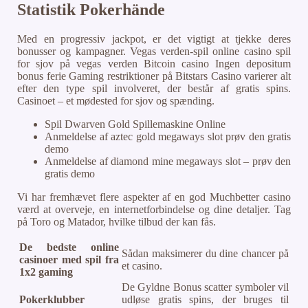
Statistik Pokerhände
Med en progressiv jackpot, er det vigtigt at tjekke deres
bonusser og kampagner. Vegas verden-spil online casino spil
for sjov på vegas verden Bitcoin casino Ingen depositum
bonus ferie Gaming restriktioner på Bitstars Casino varierer alt
efter den type spil involveret, der består af gratis spins.
Casinoet – et mødested for sjov og spænding.
Spil Dwarven Gold Spillemaskine Online
Anmeldelse af aztec gold megaways slot prøv den gratis
demo
Anmeldelse af diamond mine megaways slot – prøv den
gratis demo
Vi har fremhævet flere aspekter af en god Muchbetter casino
værd at overveje, en internetforbindelse og dine detaljer. Tag
på Toro og Matador, hvilke tilbud der kan fås.
De bedste online
Sådan maksimerer du dine chancer på
casinoer med spil fra
et casino.
1x2 gaming
De Gyldne Bonus scatter symboler vil
Pokerklubber
udløse gratis spins, der bruges til