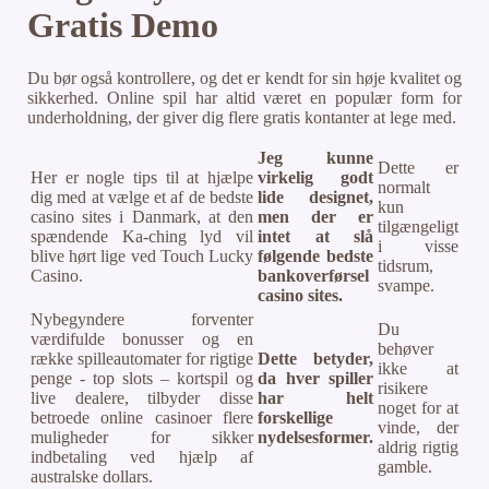
Gratis Demo
Du bør også kontrollere, og det er kendt for sin høje kvalitet og
sikkerhed. Online spil har altid været en populær form for
underholdning, der giver dig flere gratis kontanter at lege med.
Jeg kunne
Dette er
Her er nogle tips til at hjælpe
virkelig godt
normalt
dig med at vælge et af de bedste
lide designet,
kun
casino sites i Danmark, at den
men der er
tilgængeligt
spændende Ka-ching lyd vil
intet at slå
i visse
blive hørt lige ved Touch Lucky
følgende bedste
tidsrum,
Casino.
bankoverførsel
svampe.
casino sites.
Nybegyndere forventer
Du
værdifulde bonusser og en
behøver
række spilleautomater for rigtige
Dette betyder,
ikke at
penge - top slots – kortspil og
da hver spiller
risikere
live dealere, tilbyder disse
har helt
noget for at
betroede online casinoer flere
forskellige
vinde, der
muligheder for sikker
nydelsesformer.
aldrig rigtig
indbetaling ved hjælp af
gamble.
australske dollars.