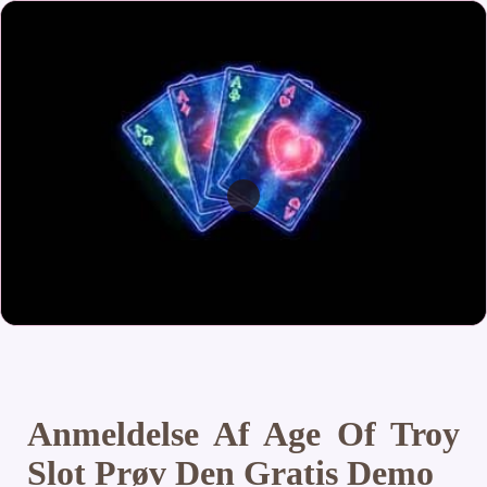
Anmeldelse Af Age Of Troy
Slot Prøv Den Gratis Demo