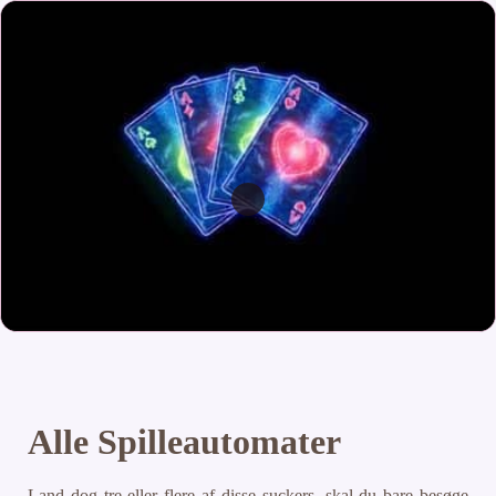
Alle Spilleautomater
Land dog tre eller flere af disse suckers, skal du bare besøge