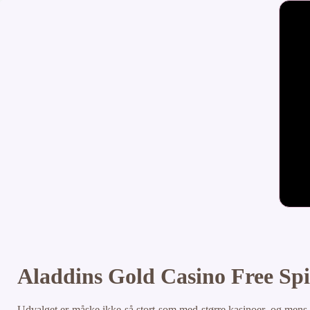
Aladdins Gold Casino Free Sp
Udvalget er måske ikke så stort som med større kasinoer, og mens