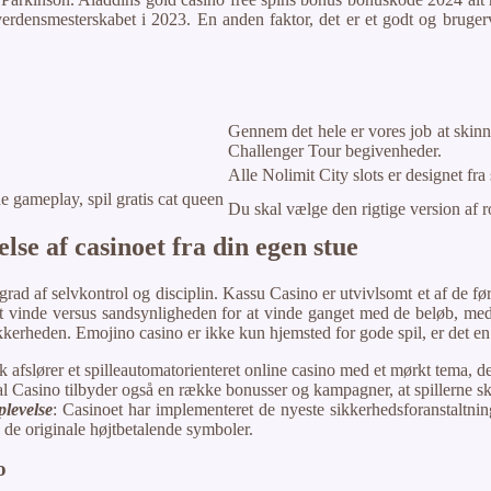
rdensmesterskabet i 2023. En anden faktor, det er et godt og brugerve
Gennem det hele er vores job at skinne
Challenger Tour begivenheder.
Alle Nolimit City slots er designet fra 
 gameplay, spil gratis cat queen
Du skal vælge den rigtige version af ro
lse af casinoet fra din egen stue
grad af selvkontrol og disciplin. Kassu Casino er utvivlsomt et af de før
t vinde versus sandsynligheden for at vinde ganget med de beløb, med n
erheden. Emojino casino er ikke kun hjemsted for gode spil, er det en go
ik afslører et spilleautomatorienteret online casino med et mørkt tema, de
l Casino tilbyder også en række bonusser og kampagner, at spillerne s
levelse
: Casinoet har implementeret de nyeste sikkerhedsforanstaltning
 de originale højtbetalende symboler.
o