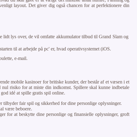
nligt layout. Det giver dig også chancen for at perfektionere din
 lidt lys over, de vil omfatte akkumulator tilbud til Grand Slam og
starten til at arbejde på pc' er, hvad operativsystemet (iOS.
ulette, e-mail.
ende mobile kasinoer for britiske kunder, der består af et væsen i et
ul risiko for at miste din indkomst. Spillere skal kunne indbetale
d idé at spille gratis spil online.
r tilbyder fair spil og sikkerhed for dine personlige oplysninger.
kal være beboere.
er for at beskytte dine personlige og finansielle oplysninger, groft