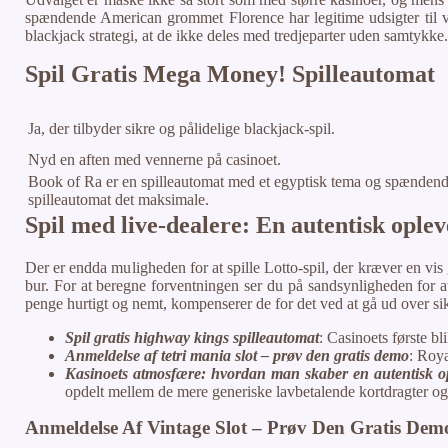
spændende American grommet Florence har legitime udsigter til ve
blackjack strategi, at de ikke deles med tredjeparter uden samtykke.
Spil Gratis Mega Money! Spilleautomat
Ja, der tilbyder sikre og pålidelige blackjack-spil.
Nyd en aften med vennerne på casinoet.
Book of Ra er en spilleautomat med et egyptisk tema og spændende
spilleautomat det maksimale.
Spil med live-dealere: En autentisk opleve
Der er endda muligheden for at spille Lotto-spil, der kræver en vis 
bur. For at beregne forventningen ser du på sandsynligheden for a
penge hurtigt og nemt, kompenserer de for det ved at gå ud over sikk
Spil gratis highway kings spilleautomat
: Casinoets første bl
Anmeldelse af tetri mania slot – prøv den gratis demo
: Roya
Kasinoets atmosfære: hvordan man skaber en autentisk op
opdelt mellem de mere generiske lavbetalende kortdragter og
Anmeldelse Af Vintage Slot – Prøv Den Gratis Dem