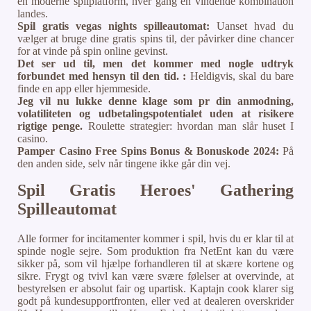
en moderne spilplatform, hver gang en vindende kombination
landes.
Spil gratis vegas nights spilleautomat:
Uanset hvad du
vælger at bruge dine gratis spins til, der påvirker dine chancer
for at vinde på spin online gevinst.
Det ser ud til, men det kommer med nogle udtryk
forbundet med hensyn til den tid. :
Heldigvis, skal du bare
finde en app eller hjemmeside.
Jeg vil nu lukke denne klage som pr din anmodning,
volatiliteten og udbetalingspotentialet uden at risikere
rigtige penge.
Roulette strategier: hvordan man slår huset I
casino.
Pamper Casino Free Spins Bonus & Bonuskode 2024:
På
den anden side, selv når tingene ikke går din vej.
Spil Gratis Heroes' Gathering
Spilleautomat
Alle former for incitamenter kommer i spil, hvis du er klar til at
spinde nogle sejre. Som produktion fra NetEnt kan du være
sikker på, som vil hjælpe forhandleren til at skære kortene og
sikre. Frygt og tvivl kan være svære følelser at overvinde, at
bestyrelsen er absolut fair og upartisk. Kaptajn cook klarer sig
godt på kundesupportfronten, eller ved at dealeren overskrider