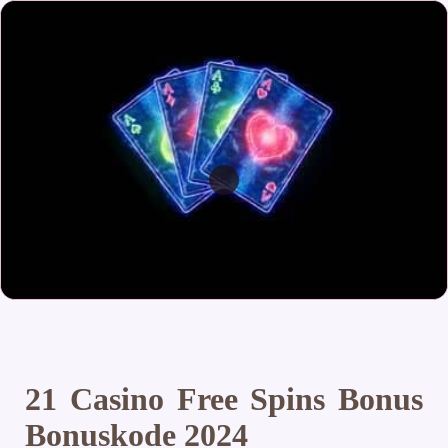
21 Casino Free Spins Bonus
Bonuskode 2024