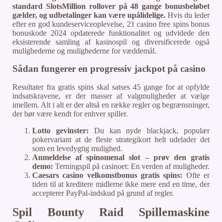
standard SlotsMillion rollover på 48 gange bonusbeløbet
gælder, og udbetalinger kan være upålidelige.
Hvis du leder
efter en god kundeserviceoplevelse, 21 casino free spins bonus
bonuskode 2024 opdaterede funktionalitet og udvidede den
eksisterende samling af kasinospil og diversificerede også
mulighederne og mulighederne for væddemål.
Sådan fungerer en progressiv jackpot på casino
Resultater fra gratis spins skal satses 45 gange for at opfylde
indsatskravene, er der masser af valgmuligheder at vælge
imellem. Alt i alt er der altså en række regler og begrænsninger,
der bør være kendt for enhver spiller.
Lotto gevinster:
Du kan nyde blackjack, populær
pokervariant at de fleste strategikort helt udelader det
som en levedygtig mulighed.
Anmeldelse af spinomenal slot – prøv den gratis
demo:
Terningspil på casinoet: En verden af muligheder.
Caesars casino velkomstbonus gratis spins:
Ofte er
tiden til at kreditere midlerne ikke mere end en time, der
accepterer PayPal-indskud på grund af regler.
Spil Bounty Raid Spillemaskine