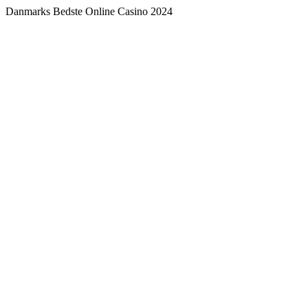
Danmarks Bedste Online Casino 2024