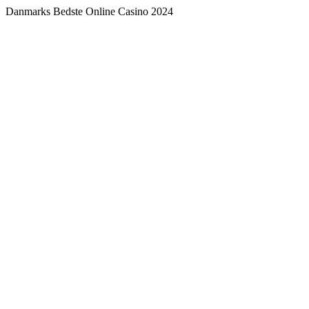
Danmarks Bedste Online Casino 2024