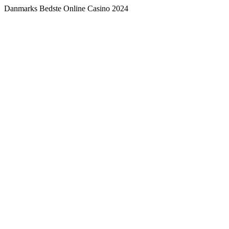
Danmarks Bedste Online Casino 2024