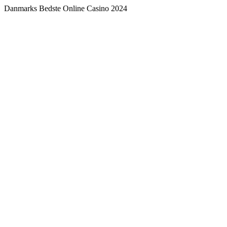
Danmarks Bedste Online Casino 2024