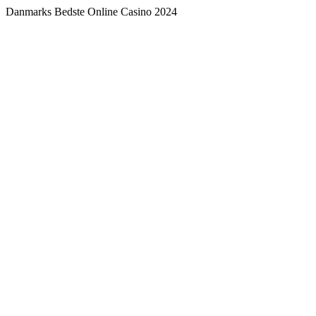
Danmarks Bedste Online Casino 2024