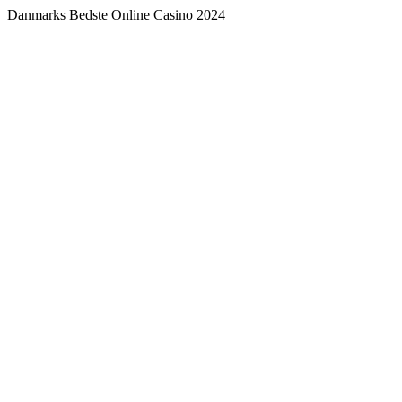
Danmarks Bedste Online Casino 2024