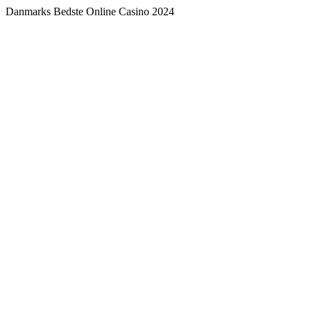
Danmarks Bedste Online Casino 2024