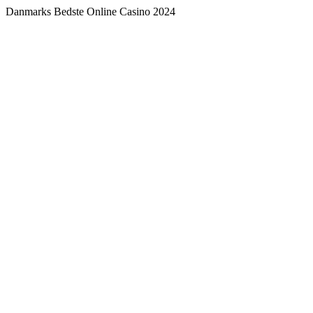
Danmarks Bedste Online Casino 2024