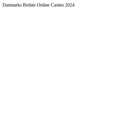
Danmarks Bedste Online Casino 2024