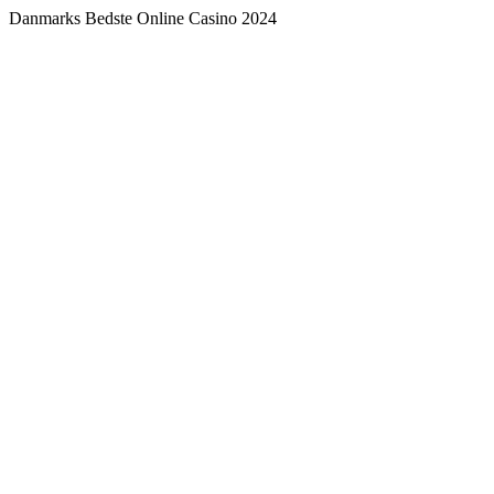
Danmarks Bedste Online Casino 2024