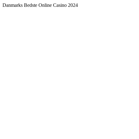
Danmarks Bedste Online Casino 2024