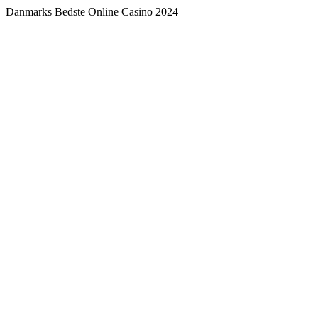
Danmarks Bedste Online Casino 2024