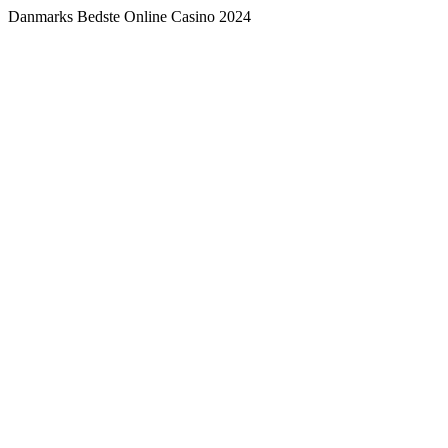
Danmarks Bedste Online Casino 2024