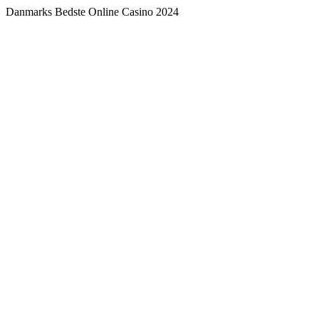
Danmarks Bedste Online Casino 2024